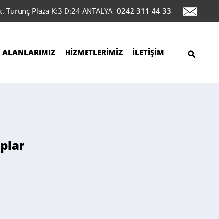
ok. Turunç Plaza K:3 D:24 ANTALYA
0242 311 44 33
İ ALANLARIMIZ
HİZMETLERİMİZ
İLETİŞİM
aplar