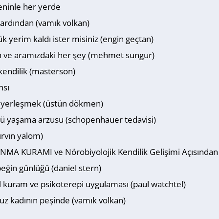
eninle her yerde
ardından (vamık volkan)
ük yerim kaldı ister misiniz (engin geçtan)
n ve aramızdaki her şey (mehmet sungur)
kendilik (masterson)
nsı
yerleşmek (üstün dökmen)
ü yaşama arzusu (schopenhauer tedavisi)
ırvın yalom)
MA KURAMI ve Nörobiyolojik Kendilik Gelişimi Açısında
eğin günlüğü (daniel stern)
el kuram ve psikoterepi uygulaması (paul watchtel)
uz kadının peşinde (vamık volkan)