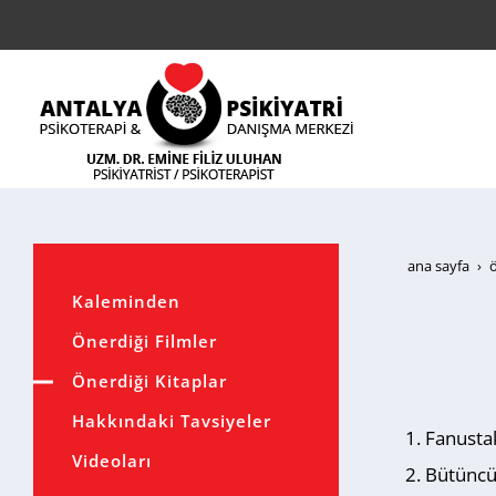
ana sayfa
ö
Kaleminden
Önerdiği Filmler
Önerdiği Kitaplar
Hakkındaki Tavsiyeler
Fanustak
Videoları
Bütüncül