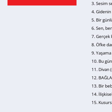
Sesim s
Gidenin 
Bir günl
Sen, be
Gerçek 
Öfke da
Yaşama 
Bu gün
Divan (
BAĞLAN
Bir beb
İlişkis
Kusurs