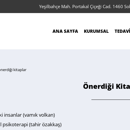
Yeşilbahçe Mah. Portakal Çiçeği Cad. 1460 S
ANA SAYFA
KURUMSAL
TEDAV
nerdiği kitaplar
Önerdiği Kit
i insanlar (vamık volkan)
 psikoterapi (tahir özakkaş)