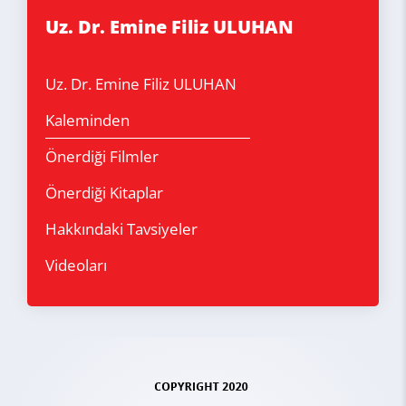
Uz. Dr. Emine Filiz ULUHAN
Uz. Dr. Emine Filiz ULUHAN
Kaleminden
Önerdiği Filmler
Önerdiği Kitaplar
Hakkındaki Tavsiyeler
Videoları