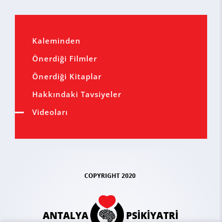
Kaleminden
Önerdiği Filmler
Önerdiği Kitaplar
Hakkındaki Tavsiyeler
Videoları