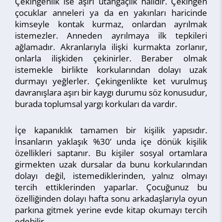
Çekingenlik ise aşırı utangaçlık halidir. Çekingen
çocuklar anneleri ya da en yakınları haricinde
kimseyle kontak kurmaz, onlardan ayrılmak
istemezler. Anneden ayrılmaya ilk tepkileri
ağlamadır. Akranlarıyla ilişki kurmakta zorlanır,
onlarla ilişkiden çekinirler. Beraber olmak
istemekle birlikte korkularından dolayı uzak
durmayı yeğlerler. Çekingenlikte ket vurulmuş
davranışlara aşırı bir kaygı durumu söz konusudur,
burada toplumsal yargı korkuları da vardır.
İçe kapanıklık tamamen bir kişilik yapısıdır.
İnsanların yaklaşık %30’ unda içe dönük kişilik
özellikleri saptanır. Bu kişiler sosyal ortamlara
girmekten uzak dursalar da bunu korkularından
dolayı değil, istemediklerinden, yalnız olmayı
tercih ettiklerinden yaparlar. Çocuğunuz bu
özelliğinden dolayı hafta sonu arkadaşlarıyla oyun
parkına gitmek yerine evde kitap okumayı tercih
edebilir.