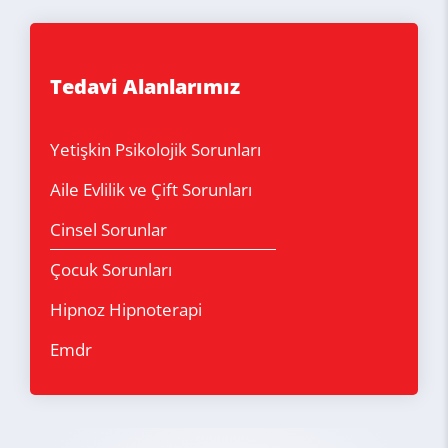
Tedavi Alanlarımız
Yetişkin Psikolojik Sorunları
Aile Evlilik ve Çift Sorunları
Cinsel Sorunlar
Çocuk Sorunları
Hipnoz Hipnoterapi
Emdr