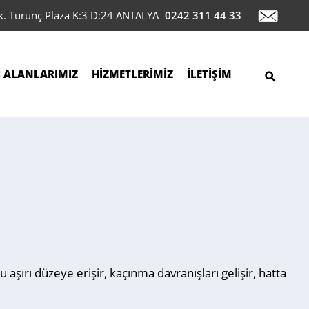
ok. Turunç Plaza K:3 D:24 ANTALYA
0242 311 44 33
İ ALANLARIMIZ
HİZMETLERİMİZ
İLETİŞİM
aşırı düzeye erişir, kaçınma davranışları gelişir, hatta