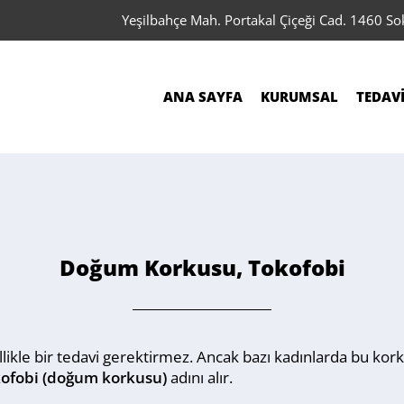
Yeşilbahçe Mah. Portakal Çiçeği Cad. 1460 S
ANA SAYFA
KURUMSAL
TEDAV
Doğum Korkusu, Tokofobi
ikle bir tedavi gerektirmez. Ancak bazı kadınlarda bu korku 
ofobi (doğum korkusu)
adını alır.