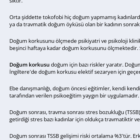
sıktır.
Orta şiddette tokofobi hiç doğum yapmamış kadınlarda
ya da travmatik doğum öyküsü olan bir kadının sonraki 
Doğum korkusunu ölçmede psikiyatri ve psikoloji kli
beşinci haftaya kadar doğum korkusunu ölçmektedir. So
Doğum korkusu
doğum için bazı riskler yaratır. Doğ
İngiltere'de doğum korkusu elektif sezaryen için geçerl
Ebe danışmanlığı, doğum öncesi eğitimler, kendi kendi
tarafından verilen psikoeğitim yaygın bir uygulamadır. İl
Doğum sonrası, travma sonrası stres bozukluğu (TSSB) 
getirdiği stres bazı kadınlar için oldukça travmatiktir 
Doğum sonrası TSSB gelişimi riski ortalama %3'tür. 