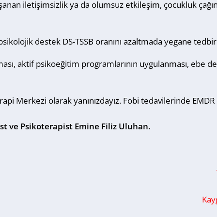
 yaşanan iletişimsizlik ya da olumsuz etkileşim, çocukluk çağ
sikolojik destek DS-TSSB oranını azaltmada yegane tedbirle
lması, aktif psikoeğitim programlarının uygulanması, ebe 
terapi Merkezi olarak yanınızdayız. Fobi tedavilerinde EMD
ist ve Psikoterapist Emine Filiz Uluhan.
Kay