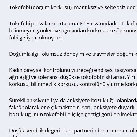
Tokofobi (doğum korkusu), mantıksız ve sebepsiz doğ
Tokofobi prevalansı ortalama %15 civarındadır. Tokofo
bilinmeyen yönleri ve ağrısından korkmaları söz kon
fobi gelişimi olmuştur.
Doğumla ilgili olumsuz deneyim ve travmalar doğum kor
Kadın bireysel kontrolünü yitireceği endişesi taşıyorsa, d
ağrı eşiği ve toleransı düşükse tokofobi riski artar.
korkusu, bilinmezlik korkusu, kontrolünü yitirme kor
Sürekli anksiyeteli ya da anksiyete bozukluğu olanla
faktör olarak öne çıkmaktadır. Yani, anksiyete duyarlılı
bozukluğunun tokofobi ile iç içe geçtiği görülebilmekte
Düşük kendilik değeri olan, partnerinden memnun olma