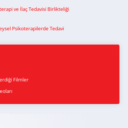
erapi ve İlaç Tedavisi Birlikteliği
eysel Psikoterapilerde Tedavi
rdiği Filmler
eoları