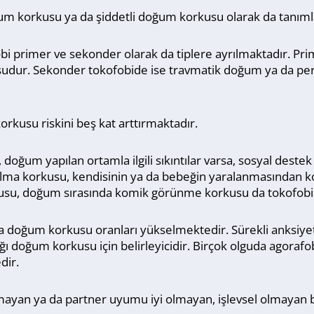
um korkusu ya da şiddetli doğum korkusu olarak da tanıml
bi primer ve sekonder olarak da tiplere ayrılmaktadır. Pr
usudur. Sekonder tokofobide ise travmatik doğum ya da p
kusu riskini beş kat arttırmaktadır.
oğum yapılan ortamla ilgili sıkıntılar varsa, sosyal destek al
 Yırtılma korkusu, kendisinin ya da bebeğin yaralanmasında
kusu, doğum sırasında komik görünme korkusu da tokofobin
rda doğum korkusu oranları yükselmektedir. Sürekli anksiy
ğı doğum korkusu için belirleyicidir. Birçok olguda agorafob
dir.
yan ya da partner uyumu iyi olmayan, işlevsel olmayan ba