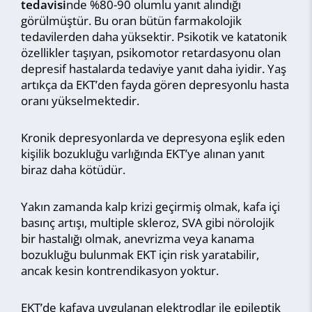
tedavisi
nde %80-90 olumlu yanıt alındığı
görülmüştür. Bu oran bütün farmakolojik
tedavilerden daha yüksektir. Psikotik ve katatonik
özellikler taşıyan, psikomotor retardasyonu olan
depresif hastalarda tedaviye yanıt daha iyidir. Yaş
artıkça da EKT’den fayda gören depresyonlu hasta
oranı yükselmektedir.
Kronik depresyonlarda ve depresyona eşlik eden
kişilik bozukluğu varlığında EKT’ye alınan yanıt
biraz daha kötüdür.
Yakın zamanda kalp krizi geçirmiş olmak, kafa içi
basınç artışı, multiple skleroz, SVA gibi nörolojik
bir hastalığı olmak, anevrizma veya kanama
bozukluğu bulunmak EKT için risk yaratabilir,
ancak kesin kontrendikasyon yoktur.
EKT’de kafaya uygulanan elektrodlar ile epileptik