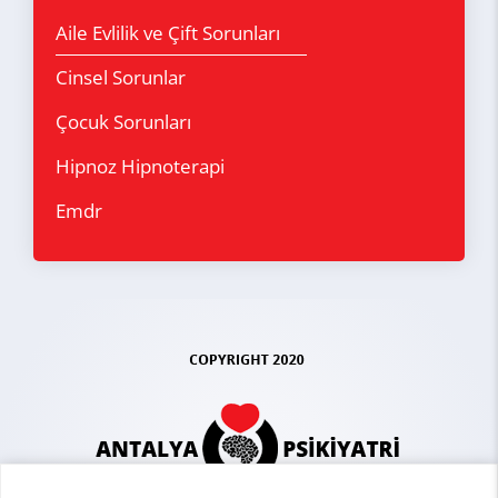
Aile Evlilik ve Çift Sorunları
Cinsel Sorunlar
Çocuk Sorunları
Hipnoz Hipnoterapi
Emdr