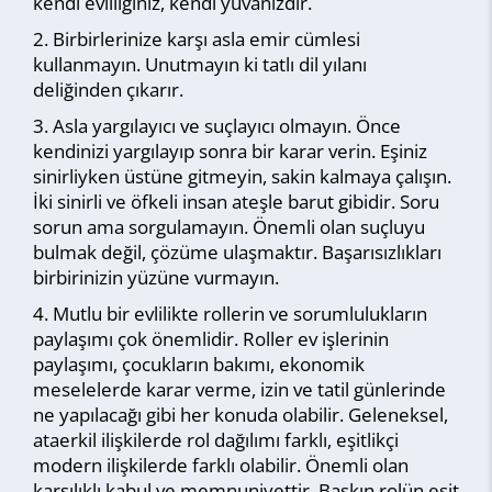
kendi evliliğiniz, kendi yuvanızdır.
Birbirlerinize karşı asla emir cümlesi
kullanmayın. Unutmayın ki tatlı dil yılanı
deliğinden çıkarır.
Asla yargılayıcı ve suçlayıcı olmayın. Önce
kendinizi yargılayıp sonra bir karar verin. Eşiniz
sinirliyken üstüne gitmeyin, sakin kalmaya çalışın.
İki sinirli ve öfkeli insan ateşle barut gibidir. Soru
sorun ama sorgulamayın. Önemli olan suçluyu
bulmak değil, çözüme ulaşmaktır. Başarısızlıkları
birbirinizin yüzüne vurmayın.
Mutlu bir evlilikte rollerin ve sorumlulukların
paylaşımı çok önemlidir. Roller ev işlerinin
paylaşımı, çocukların bakımı, ekonomik
meselelerde karar verme, izin ve tatil günlerinde
ne yapılacağı gibi her konuda olabilir. Geleneksel,
ataerkil ilişkilerde rol dağılımı farklı, eşitlikçi
modern ilişkilerde farklı olabilir. Önemli olan
karşılıklı kabul ve memnuniyettir. Baskın rolün eşit