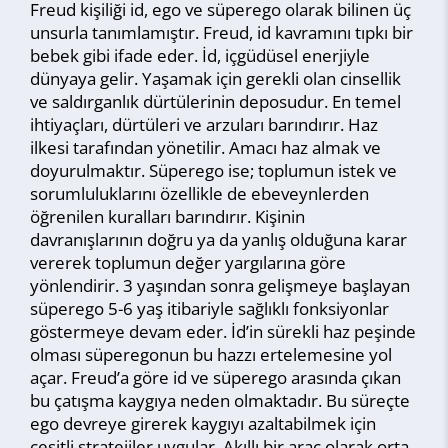
Freud kişiliği id, ego ve süperego olarak bilinen üç
unsurla tanımlamıştır. Freud, id kavramını tıpkı bir
bebek gibi ifade eder. İd, içgüdüsel enerjiyle
dünyaya gelir. Yaşamak için gerekli olan cinsellik
ve saldırganlık dürtülerinin deposudur. En temel
ihtiyaçları, dürtüleri ve arzuları barındırır. Haz
ilkesi tarafından yönetilir. Amacı haz almak ve
doyurulmaktır. Süperego ise; toplumun istek ve
sorumluluklarını özellikle de ebeveynlerden
öğrenilen kuralları barındırır. Kişinin
davranışlarının doğru ya da yanlış olduğuna karar
vererek toplumun değer yargılarına göre
yönlendirir. 3 yaşından sonra gelişmeye başlayan
süperego 5-6 yaş itibariyle sağlıklı fonksiyonlar
göstermeye devam eder. İd’in sürekli haz peşinde
olması süperegonun bu hazzı ertelemesine yol
açar. Freud’a göre id ve süperego arasında çıkan
bu çatışma kaygıya neden olmaktadır. Bu süreçte
ego devreye girerek kaygıyı azaltabilmek için
çeşitli stratejiler uygular. Akıllı bir araç olarak orta