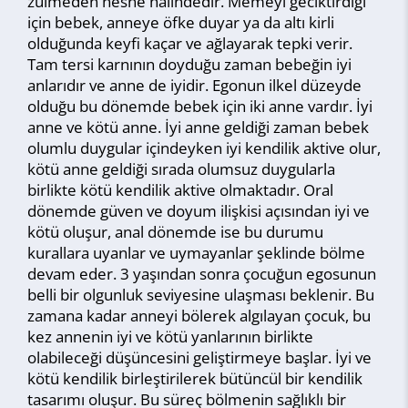
zulmeden nesne halindedir. Memeyi geciktirdiği
için bebek, anneye öfke duyar ya da altı kirli
olduğunda keyfi kaçar ve ağlayarak tepki verir.
Tam tersi karnının doyduğu zaman bebeğin iyi
anlarıdır ve anne de iyidir. Egonun ilkel düzeyde
olduğu bu dönemde bebek için iki anne vardır. İyi
anne ve kötü anne. İyi anne geldiği zaman bebek
olumlu duygular içindeyken iyi kendilik aktive olur,
kötü anne geldiği sırada olumsuz duygularla
birlikte kötü kendilik aktive olmaktadır. Oral
dönemde güven ve doyum ilişkisi açısından iyi ve
kötü oluşur, anal dönemde ise bu durumu
kurallara uyanlar ve uymayanlar şeklinde bölme
devam eder. 3 yaşından sonra çocuğun egosunun
belli bir olgunluk seviyesine ulaşması beklenir. Bu
zamana kadar anneyi bölerek algılayan çocuk, bu
kez annenin iyi ve kötü yanlarının birlikte
olabileceği düşüncesini geliştirmeye başlar. İyi ve
kötü kendilik birleştirilerek bütüncül bir kendilik
tasarımı oluşur. Bu süreç bölmenin sağlıklı bir