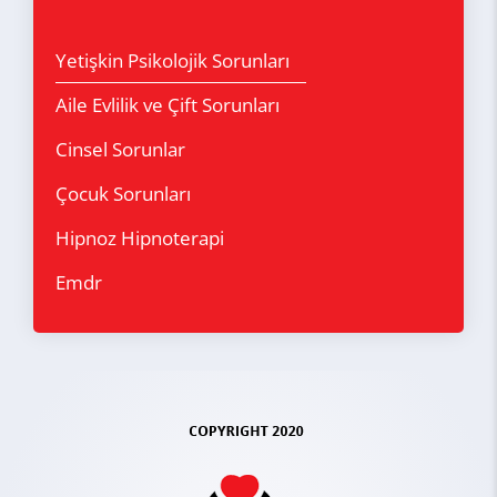
Yetişkin Psikolojik Sorunları
Aile Evlilik ve Çift Sorunları
Cinsel Sorunlar
Çocuk Sorunları
Hipnoz Hipnoterapi
Emdr