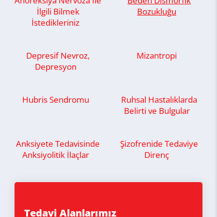
Anoreksiya Nervoza İle
Beden Dismorfik
İlgili Bilmek
Bozukluğu
İstedikleriniz
Depresif Nevroz,
Mizantropi
Depresyon
Hubris Sendromu
Ruhsal Hastalıklarda
Belirti ve Bulgular
Anksiyete Tedavisinde
Şizofrenide Tedaviye
Anksiyolitik İlaçlar
Direnç
Tedavi Alanlarımız