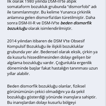
İlk olarak 1980 yılında DSM-III’te atipik
somataform bozukluk grubunda “dismorfobi” adı
ile tanımlanmıştır. Bu kelime Yunanca çirkinlik
anlamına gelen dismorfia’dan türetilmiştir. Daha
sonra DSM-III-R ve DSM-IV’te
beden dismorfik
bozukluğu
olarak isimlendirilmiştir.
2014 yılından itibaren de DSM V’te Obsesif
Kompulsif Bozukluğu ile ilişkili bozukluklar
grubunda yer alır. Bedensel olarak eksik, çirkin ya
da kusurlu hissedilmesinden dolayı gelişen bir
algılama bozukluğu vardır. Çoğunlukla ergenlik
döneminde başlar fakat hastalığın tanınması uzun
yıllar alabilir.
Beden dismorfik bozukluğu olanlar, fiziksel
görünümünün çekici olmadığını ya da şekil
bozukluğu gösterdiği yönünde inanışlara sahiptir.
Bu inanışlardan dolayı kusurlu bölgeyi