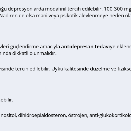
ulunduğu depresyonlarda modafinil tercih edilebilir. 100-300
ir. Nadiren de olsa mani veya psikotik alevlenmeye neden ola
vleri güçlendirme amacıyla
antidepresan tedavi
ye eklene
ında dikkatli olunmalıdır.
inde tercih edilebilir. Uyku kalitesinde düzelme ve fiziks
ebilir.
, inositol, dihidroepialdosteron, östrojen, anti-glukokortik