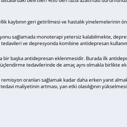
 hastalardaki belirtileri %50'den fazla azaltması durumunda
llik kaybının geri getirilmesi ve hastalık yinelemelerinin ö
syonu sağlamada monoterapi yetersiz kalabilmekte, depres
tedavileri ve depresyonda kombine antidepresan kullanı
a bir başka antidepresan eklenmesidir. Burada ilk antidepr
Güçlendirme tedavilerinde de amaç aynı olmakla birlikte ek
emisyon oranları sağlamak kadar daha erken yanıt almak d
davi maliyetinin artması, yan etki olasılığının yükselmesi v