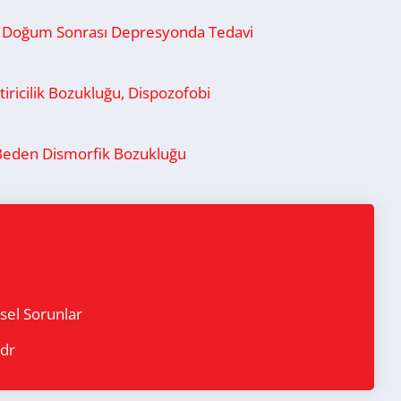
e Doğum Sonrası Depresyonda Tedavi
ktiricilik Bozukluğu, Dispozofobi
Beden Dismorfik Bozukluğu
sel Sorunlar
dr