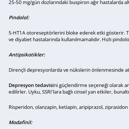
25-50 mg/gün dozlarındaki buspiron ağır hastalarda alte
Pindolol:
5-HT1A otoreseptörlerini bloke ederek etki gösterir. T
ve diyabet hastalarında kullanılmamalıdır. Hızlı pindo
Antipsikotikler:
Dirençli depresyonlarda ve nükslerin önlenmesinde atip
Depresyon tedavisi
ni güçlendirme seçeneği olarak ant
edilirler. Uyku, SSRI'lara bağlı cinsel yan etkiler, bunalt
Risperidon, olanzapin, ketiapin, aripiprazol, ziprasido
Modafinil: