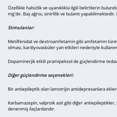
Özellikle halsizlik ve uyanıklıkla ilgili belirtilerin b
mg'dır. Baş ağrısı, sinirlilik ve bulantı yapabilmekted
Stimulanlar:
Metilfenidat ve dextroamfetamin gibi amfetamin türe
olması, kardiyovasküler yan etkileri nedeniyle kullanım
Dopaminerjik etkili pramipeksol de güçlendirme tedavis
Diğer güçlendirme seçenekleri:
Bir antiepileptik olan lamotrijin antidepresanlara eklen
Karbamazepin, valproik asit gibi diğer antiepileptikler
denenmiş ilaçlardandır.