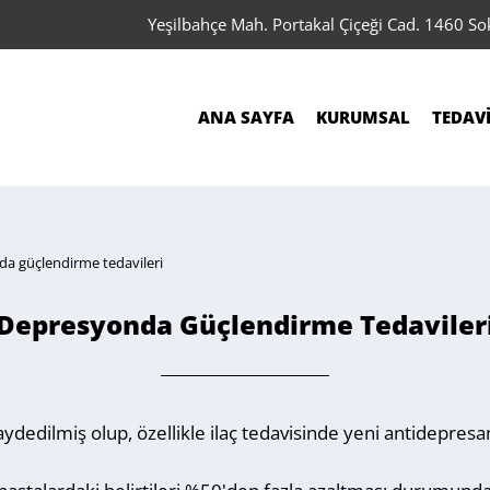
Yeşilbahçe Mah. Portakal Çiçeği Cad. 1460 S
ANA SAYFA
KURUMSAL
TEDAV
a güçlendirme tedavileri
Depresyonda Güçlendirme Tedaviler
ydedilmiş olup, özellikle ilaç tedavisinde yeni antidepresa