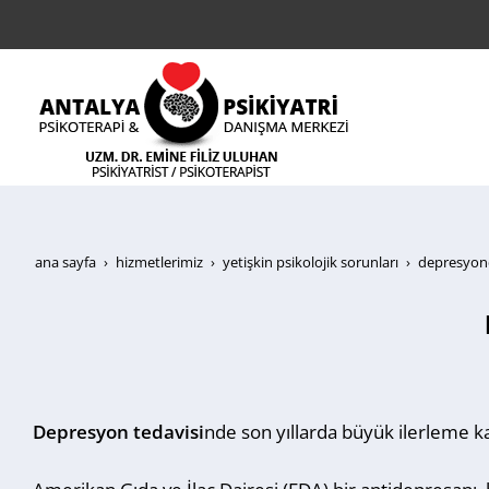
ana sayfa
hi̇zmetleri̇mi̇z
yetişkin psikolojik sorunları
depresyond
Depresyon tedavisi
nde son yıllarda büyük ilerleme ka