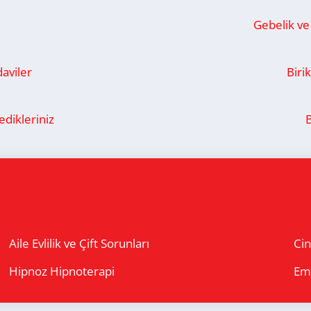
Gebelik v
aviler
Biri
edikleriniz
Aile Evlilik ve Çift Sorunları
Cin
Hipnoz Hipnoterapi
Em