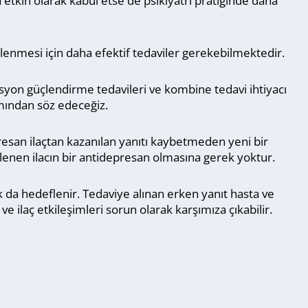
 etkin olarak kabul etse de psikiyatri pratiğinde daha
nlenmesi için daha efektif tedaviler gerekebilmektedir.
yon güçlendirme tedavileri ve kombine tedavi ihtiyacı
mından söz edeceğiz.
esan ilaçtan kazanılan yanıtı kaybetmeden yeni bir
lenen ilacın bir antidepresan olmasına gerek yoktur.
a hedeflenir. Tedaviye alınan erken yanıt hasta ve
e ilaç etkileşimleri sorun olarak karşımıza çıkabilir.