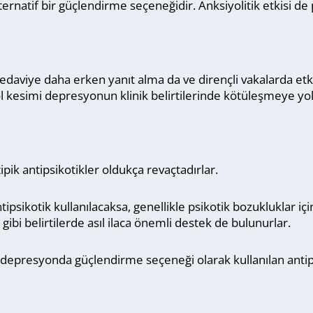
rnatif bir güçlendirme seçeneğidir. Anksiyolitik etkisi de p
edaviye daha erken yanıt alma da ve dirençli vakalarda etki
lol kesimi depresyonun klinik belirtilerinde kötüleşmeye yo
ik antipsikotikler oldukça revaçtadırlar.
ipsikotik kullanılacaksa, genellikle psikotik bozukluklar iç
ı gibi belirtilerde asıl ilaca önemli destek de bulunurlar.
n depresyonda güçlendirme seçeneği olarak kullanılan antips