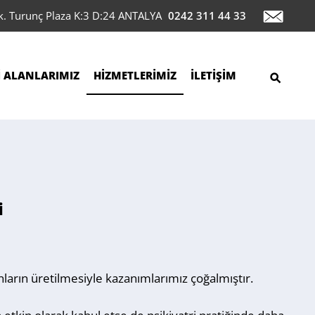
ok. Turunç Plaza K:3 D:24 ANTALYA
0242 311 44 33
İ ALANLARIMIZ
HİZMETLERİMİZ
İLETİŞİM
i
nların üretilmesiyle kazanımlarımız çoğalmıştır.