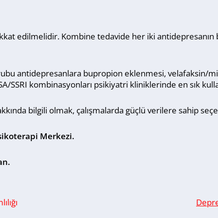
ikkat edilmelidir. Kombine tedavide her iki antidepresanın b
ubu antidepresanlara bupropion eklenmesi, velafaksin/m
/SSRI kombinasyonları psikiyatri kliniklerinde en sık kul
kında bilgili olmak, çalışmalarda güçlü verilere sahip seçe
sikoterapi Merkezi.
an.
ılığı
Depre