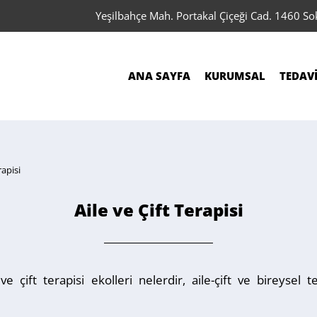
Yeşilbahçe Mah. Portakal Çiçeği Cad. 1460 S
ANA SAYFA
KURUMSAL
TEDAV
rapisi
Aile ve Çift Terapisi
ve çift terapisi ekolleri nelerdir, aile-çift ve bireysel 