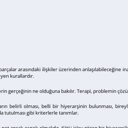
rçalar arasındaki ilişkiler üzerinden anlaşılabileceğine inanıl
eyen kurallardır.
şilerin gerçeğinin ne olduğuna bakılır. Terapi, problemin çö
ların belirli olması, belli bir hiyerarşinin bulunması, bi
a tutulması gibi kriterlerle tanımlar.
 net ancak esnek olmalıdır. Kötü işlev gören bir hiyerarşi