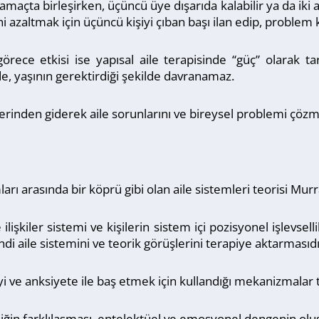
 amaçta birleşirken, üçüncü üye dışarıda kalabilir ya da iki a
ni azaltmak için üçüncü kişiyi çıban başı ilan edip, problem 
rece etkisi ise yapısal aile terapisinde “güç” olarak tar
nde, yaşının gerektirdiği şekilde davranamaz.
ç üzerinden giderek aile sorunlarını ve bireysel problemi çöz
rı arasında bir köprü gibi olan aile sistemleri teorisi Murr
e ilişkiler sistemi ve kişilerin sistem içi pozisyonel işlevse
di aile sistemini ve teorik görüşlerini terapiye aktarmasıdı
zeyi ve anksiyete ile baş etmek için kullandığı mekanizmalar
iliğin farklılaşması, entelektüel ve emosyonel dengenin ol