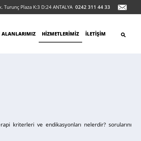
ok. Turunç Plaza K:3 D:24 ANTALYA
0242 311 44 33
İ ALANLARIMIZ
HİZMETLERİMİZ
İLETİŞİM
terapi kriterleri ve endikasyonları nelerdir? sorularını