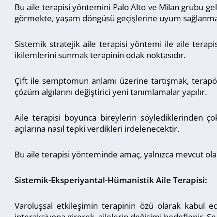
Bu aile terapisi yöntemini Palo Alto ve Milan grubu geli
görmekte, yaşam döngüsü geçişlerine uyum sağlanmam
Sistemik stratejik aile terapisi yöntemi ile aile terap
ikilemlerini sunmak terapinin odak noktasıdır.
Çift ile semptomun anlamı üzerine tartışmak, terapötik
çözüm algılarını değiştirici yeni tanımlamalar yapılır.
Aile terapisi boyunca bireylerin söylediklerinden çok
açılarına nasıl tepki verdikleri irdelenecektir.
Bu aile terapisi yönteminde amaç, yalnızca mevcut olan
Sistemik-Eksperiyantal-Hümanistik Aile Terapisi:
Varoluşsal etkileşimin terapinin özü olarak kabul ed
interaksiyona girerek, ailelerin değişimi hedeflenir. 