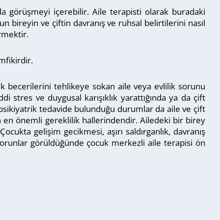
a görüşmeyi içerebilir. Aile terapisti olarak buradaki
 bireyin ve çiftin davranış ve ruhsal belirtilerini nasıl
rmektir.
mfikirdir.
ik becerilerini tehlikeye sokan aile veya evlilik sorunu
ddi stres ve duygusal karışıklık yarattığında ya da çift
 psikiyatrik tedavide bulunduğu durumlar da aile ve çift
in en önemli gereklilik hallerindendir. Ailedeki bir birey
. Çocukta gelişim gecikmesi, aşırı saldırganlık, davranış
l sorunlar görüldüğünde çocuk merkezli aile terapisi ön