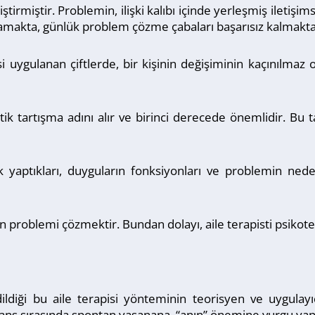
ştirmiştir. Problemin, ilişki kalıbı içinde yerleşmiş iletişim
akta, günlük problem çözme çabaları başarısız kalmakta
isi uygulanan çiftlerde, bir kişinin değişiminin kaçınılmaz o
 tartışma adını alır ve birinci derecede önemlidir. Bu ta
 yaptıkları, duyguların fonksiyonları ve problemin nedeni
 problemi çözmektir. Bundan dolayı, aile terapisti psikoter
ildiği bu aile terapisi yönteminin teorisyen ve uygulayıc
Seans sırasında spontan yaşanana, “anın” önemine vurgu yapı