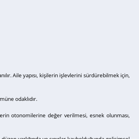
ır. Aile yapısı, kişilerin işlevlerini sürdürebilmek için,
zümüne odaklıdır.
reylerin otonomilerine değer verilmesi, esnek olunması,
k düzen varlığında ve sınırlar kaybolduğunda gelişimsel