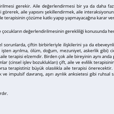
ilmesi gerekir. Aile değerlendirmesi bir ya da daha fazl
i görerek, aile yapısını şekillendirmek, aile interaksiyonunun
 aile terapisinin çözüme katkı yapıp yapmayacağına karar ve
 ve çocukların değerlendirilmesinin gerekliliği konusunda he
orunlarda, çiftin birbirleriyle ilişkilerini ya da ebeveynl
ık, işten ayrılma, ölüm, doğum, mezuniyet, askerlik gibi) ci
ile terapisi elzemdir. Birden çok aile bireyinin aynı anda
ar (cinsel işlev bozuklukları) çift, aile ve evlilik terapisin
uyorsa terapistiniz büyük olasılıkla aile terapisi önerecektir
 ve impulsif davranış, aşırı ayrılık anksietesi gibi ruhsa
rdır.