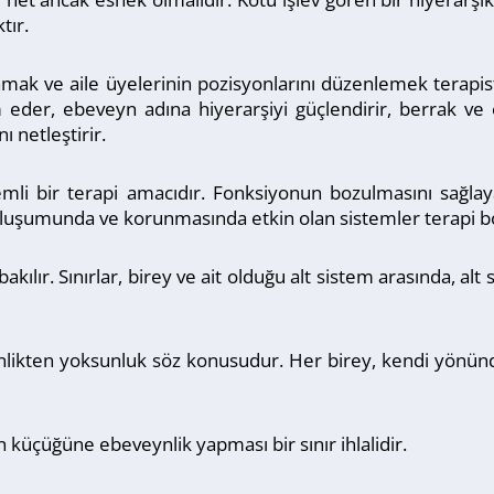
tır.
mak ve aile üyelerinin pozisyonlarını düzenlemek terapist
dım eder, ebeveyn adına hiyerarşiyi güçlendirir, berrak ve 
ı netleştirir.
emli bir terapi amacıdır. Fonksiyonun bozulmasını sağla
 oluşumunda ve korunmasında etkin olan sistemler terapi bo
akılır. Sınırlar, birey ve ait olduğu alt sistem arasında, alt 
çirgenlikten yoksunluk söz konusudur. Her birey, kendi yön
n küçüğüne ebeveynlik yapması bir sınır ihlalidir.