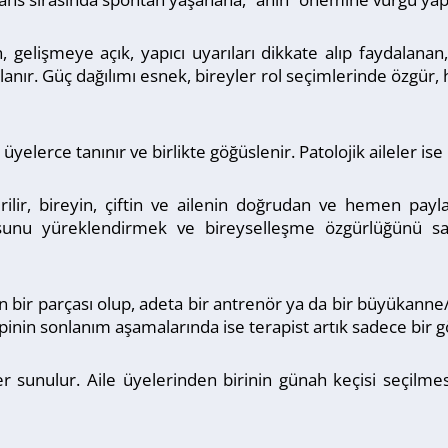
n, gelişmeye açık, yapıcı uyarıları dikkate alıp faydala
nır. Güç dağılımı esnek, bireyler rol seçimlerinde özgür, h
lerce tanınır ve birlikte göğüslenir. Patolojik aileler ise 
rilir, bireyin, çiftin ve ailenin doğrudan ve hemen pa
gusunu yüreklendirmek ve bireyselleşme özgürlüğünü sağ
 bir parçası olup, adeta bir antrenör ya da bir büyükanne/
r. Terapinin sonlanım aşamalarında ise terapist artık sadece bi
sunulur. Aile üyelerinden birinin günah keçisi seçilmes