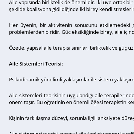
Aile yapısında birliktelik de önemlidir. İki üye ortak bir
şekilde koalisyona gidildiğinde iki birey kendi stresleri
Her üyenin, bir aktivitenin sonucunu etkilemedeki gö
problemlerden biridir. Güç eksikliğinde birey, aile içi
Özetle, yapısal aile terapisi sınırlar, birliktelik ve gü
Aile Sistemleri Teorisi:
Psikodinamik yönelimli yaklaşımlar ile sistem yaklaşımla
Aile sistemleri teorisinin uygulandığı aile terapilerind
önem taşır. Bu öğretinin en önemli öğesi terapistin ken
Kişinin farklılaşma düzeyi, sorunla ilgili anksiyete dü
Aile sistemleri teorisi, normal aile fonksiyonunu kend